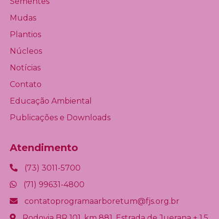
Sementes
Mudas
Plantios
Núcleos
Notícias
Contato
Educação Ambiental
Publicações e Downloads
Atendimento
(73) 3011-5700
(71) 99631-4800
contatoprogramaarboretum@fjs.org.br
Rodovia BR 101, km 881, Estrada de Juerana + 1,5