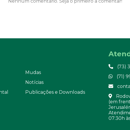
Nenhum comentário. Seja o primeiro a comentar!
Aten
(73) 
Mudas
(71) 
Notícias
conta
ntal
Publicações e Downloads
Rodovi
(em frent
Jerusalém
Atendime
07:30h às