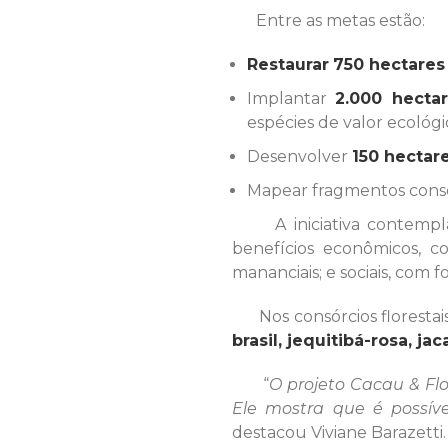
Entre as metas estão:
Restaurar
750 hectares
Implantar
2.000 hectar
espécies de valor ecológ
Desenvolver
150 hectar
Mapear fragmentos conse
A iniciativa contempla m
benefícios econômicos, 
mananciais; e sociais, com
Nos consórcios florestais,
brasil, jequitibá-rosa, j
“
O projeto Cacau & Flo
Ele mostra que é possív
destacou Viviane Barazetti.