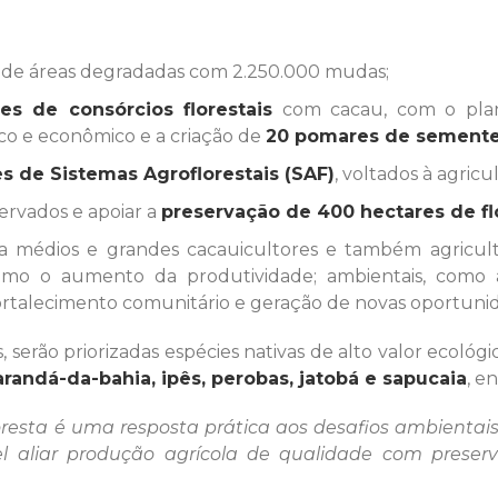
de áreas degradadas com 2.250.000 mudas;
es de consórcios florestais
com cacau, com o plan
ico e econômico e a criação de
20 pomares de sement
es de Sistemas Agroflorestais (SAF)
, voltados à agricul
rvados e apoiar a
preservação de 400 hectares de fl
édios e grandes cacauicultores e também agricultor
como o aumento da produtividade; ambientais, como 
 fortalecimento comunitário e geração de novas oportuni
 serão priorizadas espécies nativas de alto valor ecoló
acarandá-da-bahia, ipês, perobas, jatobá e sapucaia
, e
resta é uma resposta prática aos desafios ambientais 
el aliar produção agrícola de qualidade com preser