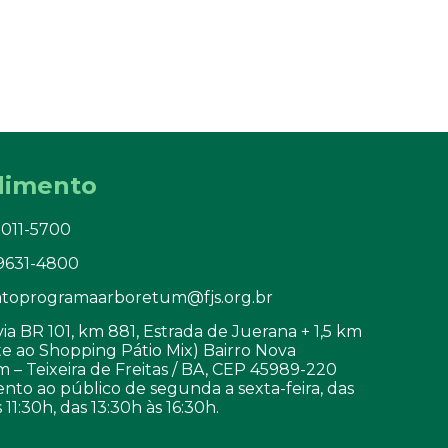
dimento
3011-5700
99631-4800
toprogramaarboretum@fjs.org.br
a BR 101, km 881, Estrada de Juerana + 1,5 km
e ao Shopping Pátio Mix) Bairro Nova
 – Teixeira de Freitas / BA, CEP 45989-220
nto ao público de segunda a sexta-feira, das
 11:30h, das 13:30h às 16:30h.