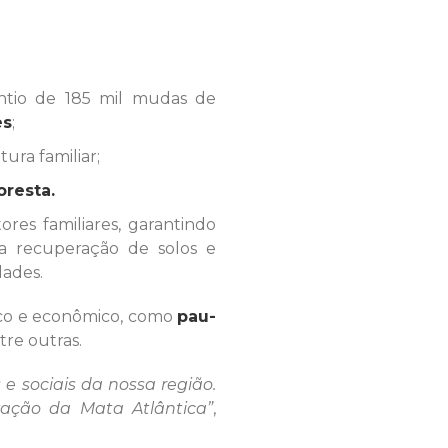
tio de 185 mil mudas de
es
;
tura familiar;
oresta.
es familiares, garantindo
a recuperação de solos e
dades.
gico e econômico, como
pau-
ntre outras.
e sociais da nossa região.
vação da Mata Atlântica”
,