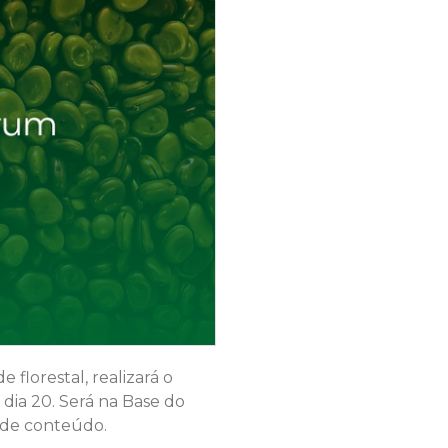
florestal, realizará o
 dia 20. Será na Base do
s de conteúdo.