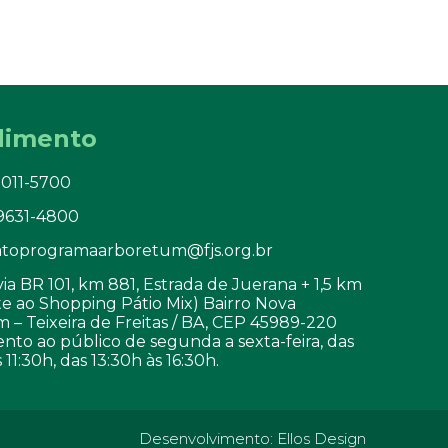
dimento
3011-5700
99631-4800
toprogramaarboretum@fjs.org.br
a BR 101, km 881, Estrada de Juerana + 1,5 km
e ao Shopping Pátio Mix) Bairro Nova
 – Teixeira de Freitas / BA, CEP 45989-220
nto ao público de segunda a sexta-feira, das
 11:30h, das 13:30h às 16:30h.
Desenvolvimento:
Ellos Design