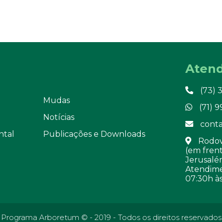
Aten
(73) 
Mudas
(71) 
Notícias
conta
ntal
Publicações e Downloads
Rodovi
(em frent
Jerusalém
Atendime
07:30h às
Programa Arboretum © - 2019 - Todos os direitos reservados