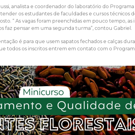
ssi, analista e coordenador do laboratório do Programa
 atender os estudantes de faculdades e cursos técnicos
sto. “ As vagas foram preenchidas em pouco tempo, as in
os faz pensar em uma segunda turma”, contou Gabriel.
 orientação é para que usem sapatos fechados e calças du
que todos os inscritos entrem em contato com o Progra